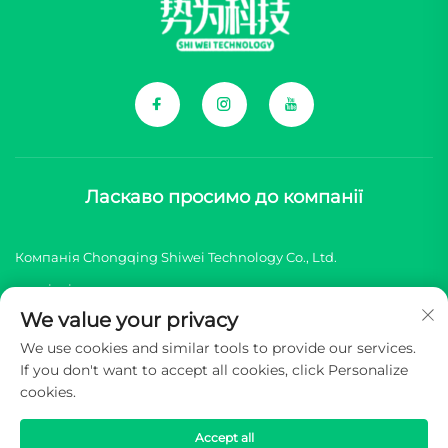
Ласкаво просимо до компанії
Компанія Chongqing Shiwei Technology Co., Ltd.
спеціалізується на комплексних компонентах для
We value your privacy
китайських брендів нових енергетичних транспортних
We use cookies and similar tools to provide our services.
засобів (NEV).
If you don't want to accept all cookies, click Personalize
cookies.
© 2026 Chongqing Shiwei Technology Co.,Ltd. Всі права
захищені -
Політика конфіденційності
Accept all