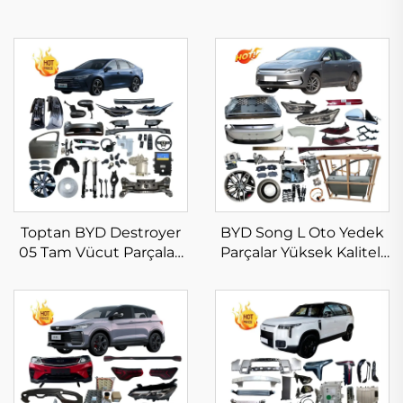
Toptan BYD Destroyer
BYD Song L Oto Yedek
05 Tam Vücut Parçaları
Parçalar Yüksek Kaliteli
Yeni Orijinal Araç
Tam Vücut Kiti Song L
Aksesuarları 2025 2024
DM-i EV Aksesuarlar
2023 2022 BYD King Oto
Yeni Orijinal
Yedek Parçalar Stokta