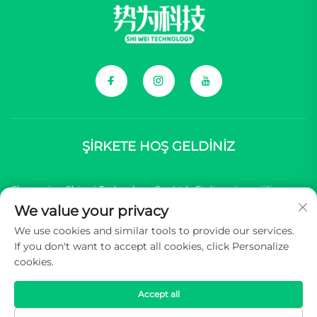
ŞİRKETE HOŞ GELDİNİZ
Chongqing Shiwei Technology Co., Ltd., Çinli yeni enerjili araç
We value your privacy
(NEV) markaları için kapsamlı bileşenler sağlamada
We use cookies and similar tools to provide our services.
uzmanlaşmıştır.
If you don't want to accept all cookies, click Personalize
cookies.
Telif Hakkı © 2025 Chongqing Shiwei Teknoloji Co.,Ltd. Tüm
hakları saklıdır -
Gizlilik Politikası
Accept all