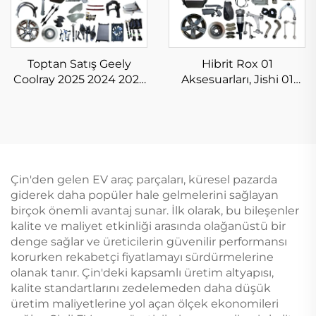
Toptan Satış Geely
Hibrit Rox 01
Coolray 2025 2024 2023
Aksesuarları, Jishi 01
Aksesuarlar, Çin
Gövde Parçaları, Orijinal
Otomobil Parçaları,
Kullanılmış Araç Yedek
Binyue Yedek Parçalar,
Parçaları, Stokta
Yeni Orijinal Durumda
Çin'den gelen EV araç parçaları, küresel pazarda
giderek daha popüler hale gelmelerini sağlayan
birçok önemli avantaj sunar. İlk olarak, bu bileşenler
kalite ve maliyet etkinliği arasında olağanüstü bir
denge sağlar ve üreticilerin güvenilir performansı
korurken rekabetçi fiyatlamayı sürdürmelerine
olanak tanır. Çin'deki kapsamlı üretim altyapısı,
kalite standartlarını zedelemeden daha düşük
üretim maliyetlerine yol açan ölçek ekonomileri