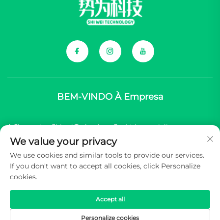
BEM-VINDO À Empresa
A Chongqing Shiwei Technology Co., Ltd. especializa-se em
We value your privacy
fornecer componentes abrangentes para marcas chinesas de
We use cookies and similar tools to provide our services.
veículos elétricos (NEV).
If you don't want to accept all cookies, click Personalize
cookies.
Direitos autorais © 2026 Chongqing Shiwei Technology Co.,Ltd.
Todos os direitos reservados -
Política de Privacidade
Accept all
Personalize cookies