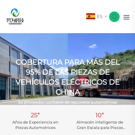
ES
COBERTURA PARA MÁS DEL
95% DE LAS PIEZAS DE
VEHÍCULOS ELÉCTRICOS DE
CHINA
Su proveedor confiable de repuestos automotrices
+
+
25
10
Años de Experiencia en
Almacén Inteligente de
Piezas Automotrices
Gran Escala para Piezas
Automotrices