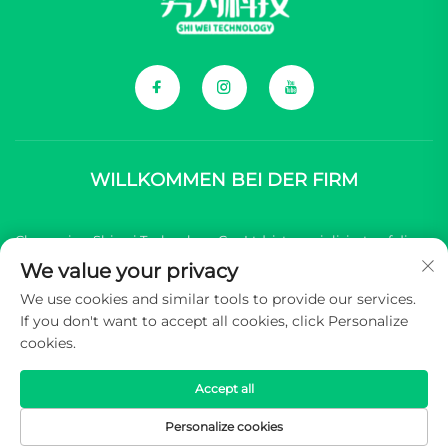
WILLKOMMEN BEI DER FIRM
Chongqing Shiwei Technology Co., Ltd. ist spezialisiert auf die
We value your privacy
umfassende Bereitstellung von Komponenten für chinesische
We use cookies and similar tools to provide our services.
Marken von neuen Energiefahrzeugen (NEV).
If you don't want to accept all cookies, click Personalize
cookies.
Copyright © 2026 Chongqing Shiwei Technology Co.,Ltd. Alle
Rechte vorbehalten -
Datenschutzrichtlinie
Accept all
Personalize cookies