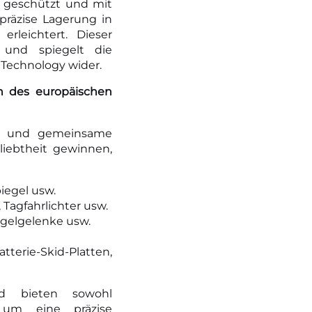
n geschützt und mit
räzise Lagerung in
rleichtert. Dieser
 und spiegelt die
Technology wider.
n des europäischen
he und gemeinsame
iebtheit gewinnen,
piegel usw.
Tagfahrlichter usw.
ugelgelenke usw.
atterie-Skid-Platten,
nd bieten sowohl
, um eine präzise