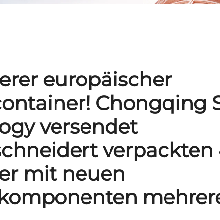
terer europäischer
container! Chongqing 
ogy versendet
hneidert verpackten 
er mit neuen
ekomponenten mehrer