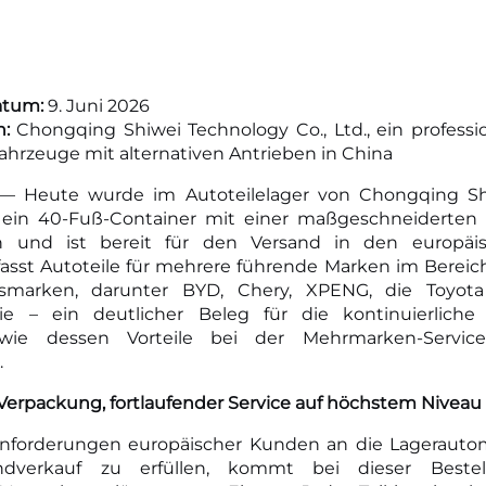
atum:
9. Juni 2026
n:
Chongqing Shiwei Technology Co., Ltd., ein professi
hrzeuge mit alternativen Antrieben in China
— Heute wurde im Autoteilelager von Chongqing Sh
ein 40-Fuß-Container mit einer maßgeschneiderten
en und ist bereit für den Versand in den europäi
asst Autoteile für mehrere führende Marken im Berei
dsmarken, darunter BYD, Chery, XPENG, die Toyot
ie – ein deutlicher Beleg für die kontinuierliche L
ie dessen Vorteile bei der Mehrmarken-Servic
.
erpackung, fortlaufender Service auf höchstem Niveau
nforderungen europäischer Kunden an die Lagerautom
ndverkauf zu erfüllen, kommt bei dieser Beste