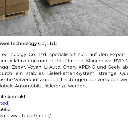
ei Technology Co., Ltd.:
chnology Co., Ltd. spezialisiert sich auf den Export 
nergiefahrzeuge und deckt führende Marken wie BYD, V
ongqi, Zeekr, Voyah, Li Auto, Chery, XPENG und Geely 
 durch ein stabiles Lieferketten-System, strenge Qua
nische Vorverkaufssupport-Leistungen der vertrauensw
globale Automobilzulieferer zu werden.
ftskontakt:
cted]
95662
ww.cqswautoparts.com/