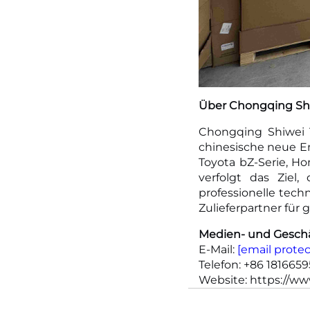
Über Chongqing Shiw
Chongqing Shiwei Te
chinesische neue E
Toyota bZ-Serie, H
verfolgt das Ziel,
professionelle tech
Zulieferpartner für 
Medien- und Geschä
E-Mail:
[email prote
Telefon: +86 181665
Website: https://w