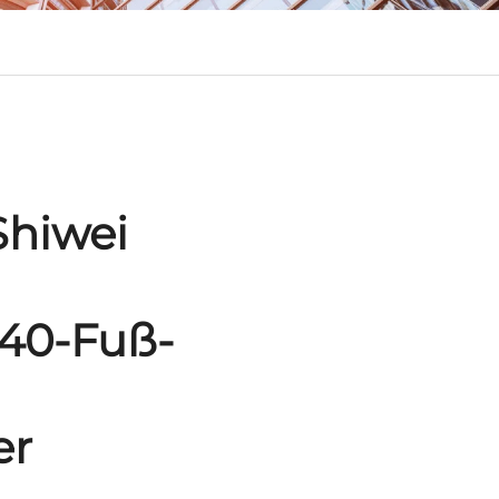
Shiwei
40-Fuß-
er