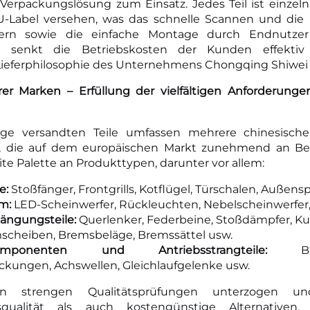
erpackungslösung zum Einsatz. Jedes Teil ist einzel
-Label versehen, was das schnelle Scannen und die p
ern sowie die einfache Montage durch Endnutzer e
ice senkt die Betriebskosten der Kunden effektiv
Lieferphilosophie des Unternehmens Chongqing Shiwei 
r Marken – Erfüllung der vielfältigen Anforderunge
arge versandten Teile umfassen mehrere chinesisc
 die auf dem europäischen Markt zunehmend an Bel
ite Palette an Produkttypen, darunter vor allem:
e:
Stoßfänger, Frontgrills, Kotflügel, Türschalen, Außens
em:
LED-Scheinwerfer, Rückleuchten, Nebelscheinwerfer, 
ängungsteile:
Querlenker, Federbeine, Stoßdämpfer, K
scheiben, Bremsbeläge, Bremssättel usw.
Komponenten und Antriebsstrangteile:
B
kungen, Achswellen, Gleichlaufgelenke usw.
en strengen Qualitätsprüfungen unterzogen u
ngsqualität als auch kostengünstige Alternativen