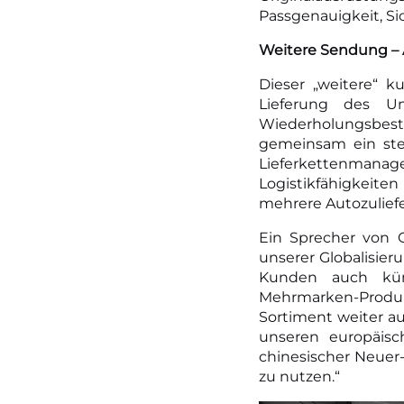
Passgenauigkeit, Si
Weitere Sendung – 
Dieser „weitere“ k
Lieferung des U
Wiederholungsbest
gemeinsam ein ste
Lieferkettenmana
Logistikfähigkeiten
mehrere Autozulief
Ein Sprecher von C
unserer Globalisier
Kunden auch künf
Mehrmarken-Produk
Sortiment weiter a
unseren europäisc
chinesischer Neuer
zu nutzen.“