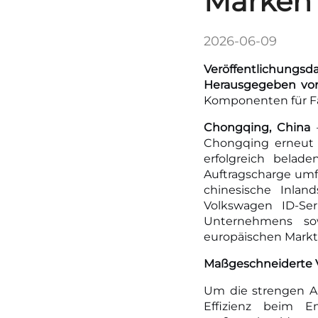
Marken
2026-06-09
Veröffentlichungsd
Herausgegeben vo
Komponenten für Fa
Chongqing, China
Chongqing erneut 
erfolgreich belad
Auftragscharge umf
chinesische Inlan
Volkswagen ID-Ser
Unternehmens sow
europäischen Markt
Maßgeschneiderte V
Um die strengen A
Effizienz beim E