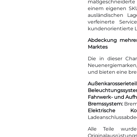
maßgeschneiderte V
einem eigenen SKU
ausländischen Lag
verfeinerte Serv
kundenorientierte 
Abdeckung mehrere
Marktes
Die in dieser Ch
Neuenergiemarken,
und bieten eine bre
Außenkarosserieteil
Beleuchtungssyst
Fahrwerk- und Aufh
Bremssystem:
Brem
Elektrische 
Ladeanschlussabdec
Alle Teile wurd
Originalausrüstu