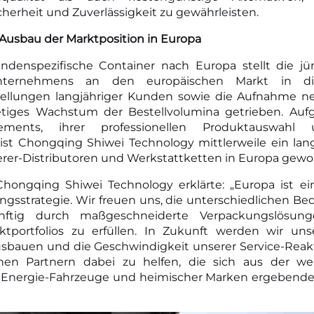
cherheit und Zuverlässigkeit zu gewährleisten.
Ausbau der Marktposition in Europa
undenspezifische Container nach Europa stellt die jü
nternehmens an den europäischen Markt in d
ellungen langjähriger Kunden sowie die Aufnahme 
tiges Wachstum der Bestellvolumina getrieben. Aufgr
gements, ihrer professionellen Produktauswahl
 ist Chongqing Shiwei Technology mittlerweile ein langf
erer-Distributoren und Werkstattketten in Europa gewo
hongqing Shiwei Technology erklärte: „Europa ist e
ungsstrategie. Wir freuen uns, die unterschiedlichen Bed
tig durch maßgeschneiderte Verpackungslösunge
tportfolios zu erfüllen. In Zukunft werden wir uns
usbauen und die Geschwindigkeit unserer Service-Reak
hen Partnern dabei zu helfen, die sich aus der we
-Energie-Fahrzeuge und heimischer Marken ergebende