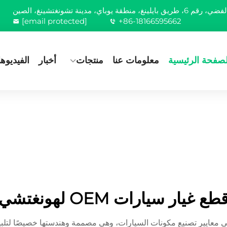
[email protected]
+86-18166595662
لصفحة الرئيسية
معلومات عنا
منتجات
أخبار
الفيديوه
طع غيار سيارات OEM لهونغتشي
ى معايير تصنيع مكونات السيارات، وهي مصممة وهندستها خصيصًا لتلب