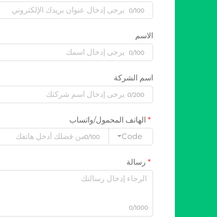
0/100
الاسم
0/100
اسم الشركة
0/200
الهاتف المحمول/واتساب
Code
0/100
رسالة
0/1000