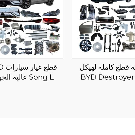
 قطع كاملة لهيكل
قطع غ
BYD Destroyer
Song L عالية ال
ارات مركبات أصلية
مجموعات هيكل كاملة
جديدة 2025 2024 2023
ong L DM-i EV
2022 قطع غيار سيارات
إكسسوارات جديدة وأ
BYD King متوفرة في
المخزون