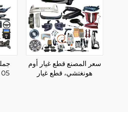
سعر المصنع قطع غيار أوم
جملة
هونغتشي، قطع غيار
 05
سيارات هونغتشي HS5
إكسسو
HS3 H9 E-HS9 E-QM5
EQM5، إكسسوارات
متوفرة في المخزون