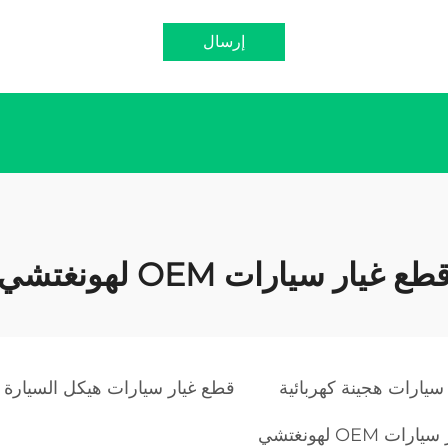
إرسال
طع غيار سيارات OEM لهونغتشي
سيارات هجينة كهربائية
قطع غيار سيارات هيكل السيارة
ت OEM لهونغتشي