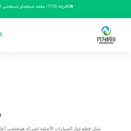
الغرفة 1705، مقعد شينغماو شينغشي الفضي، رقم 6، طريق بايلينغ، منطقة يوباي، مدينة تشونغتشينغ، الصين
ا
ق
تمثل قطع غيار السيارات الأصلية لشركة هونغتشي أعل