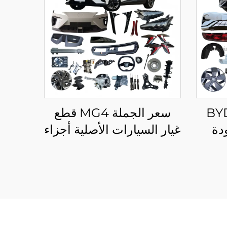
يار سيارات BYD
سعر الجملة MG4 قطع
جودة
غيار السيارات الأصلية أجزاء
 لـ
أمامية وخلفية لمصدات
S
السيارة ومصابيح أمامية
صلية
وخلفية وإكسسوارات
المركبات لـ Morris
Garages MG 4/ZS