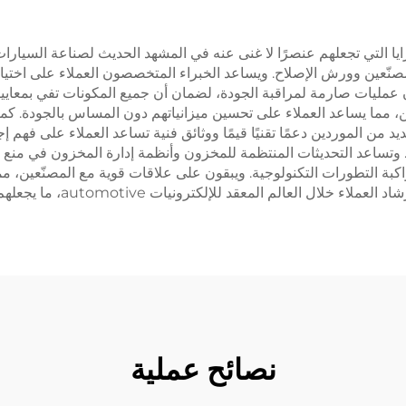
زايا التي تجعلهم عنصرًا لا غنى عنه في المشهد الحديث لصناعة السيارا
لمصنّعين وورش الإصلاح. ويساعد الخبراء المتخصصون العملاء على اختيا
عمليات صارمة لمراقبة الجودة، لضمان أن جميع المكونات تفي بمعايير الص
، مما يساعد العملاء على تحسين ميزانياتهم دون المساس بالجودة. كما
يد من الموردين دعمًا تقنيًا قيمًا ووثائق فنية تساعد العملاء على فهم
. وتساعد التحديثات المنتظمة للمخزون وأنظمة إدارة المخزون في منع اض
ة التطورات التكنولوجية. ويبقون على علاقات قوية مع المصنّعين، مم
automotive، ما يجعلهم شركاء قيّمين في انتقال الصناعة نحو التنقّل الكهربائي.
نصائح عملية