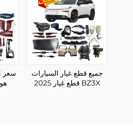
جميع قطع غيار السيارات
سعر ا
BZ3X قطع غيار 2025
هون
إكسسوارات مركبة كهربائية
لسيارة تويوتا BZ3X مصباح
-QM5
أمامي مصد مصباح خلفي
مرشح جناح
متو