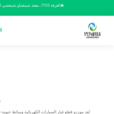
الغرفة 1705، مقعد شينغماو شينغشي الفضي، رقم 6، طريق بايلينغ، منطقة يوباي، مدينة تشونغتشينغ، الصين
ا
م
تُعد موردو قطع غيار السيارات الكهربائية وسائط حيوي