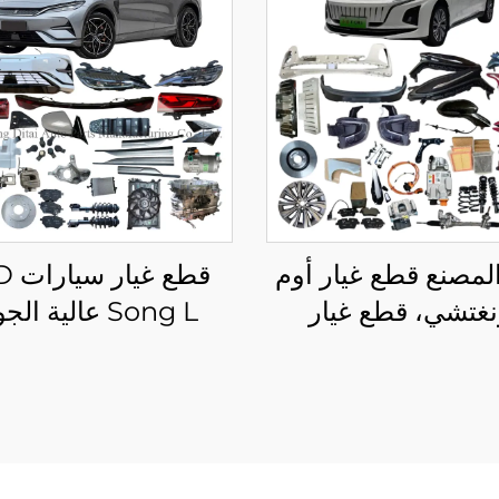
لمصنع قطع غيار أوم
قطع غ
غتشي، قطع غيار
Song L عالية ال
سيارات هونغتشي HS5
مجموعات هيكل كاملة
ong L DM-i EV
HS3 H9 E-HS9 E
EQM5، إكسسوارات
إكسسوارات جديدة وأ
فرة في المخزون