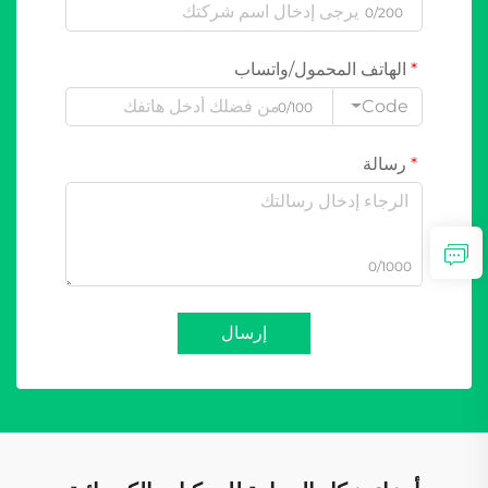
0/200
الهاتف المحمول/واتساب
Code
0/100
رسالة
0/1000
إرسال