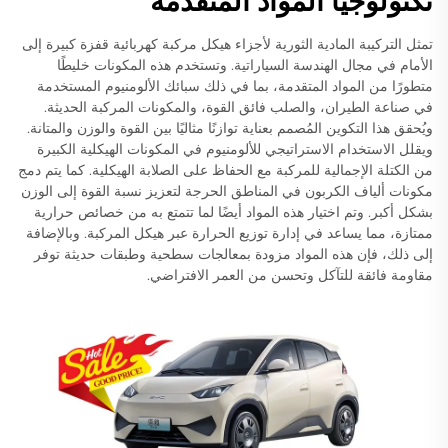
تكنولوجيا المواد المتقدمة
تمثل التركيبة المادية الثورية لأجزاء هيكل مركبة كهربائية قفزة كبيرة إلى
الأمام في مجال الهندسة السياراتية. وتستخدم هذه المكونات خليطًا
متطورًا من المواد المتقدمة، بما في ذلك سبائك الألومنيوم المستخدمة
في صناعة الطيران، والصلب فائق القوة، والمكونات المركبة الحديثة.
ويُحقق هذا التكوين المُصمم بعناية توازنًا مثاليًا بين القوة والوزن والمتانة.
ويقلل الاستخدام الاستراتيجي للألومنيوم في المكونات الهيكلية الكبيرة
من الكتلة الإجمالية للمركبة مع الحفاظ على الصلابة الهيكلية. كما يتم دمج
مكونات ألياف الكربون في المناطق الحرجة لتعزيز نسبة القوة إلى الوزن
بشكل أكبر. وتم اختيار هذه المواد أيضًا لما تتمتع به من خصائص حرارية
ممتازة، مما يساعد في إدارة توزيع الحرارة عبر هيكل المركبة. وبالإضافة
إلى ذلك، فإن هذه المواد مزودة بمعالجات سطحية وطبقات حديثة توفر
مقاومة فائقة للتآكل وتحسن من العمر الافتراضي.