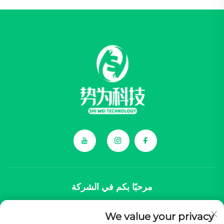
مرحبًا بكم في الشركة
We value your privacy
تتخصص شركة تشونغتشينغ شيوي تكنولوجي المحدودة في توفير مكونات شاملة