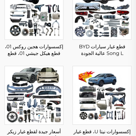
قطع غيار سيارات BYD
إكسسوارات هجين روكس 01،
Song L عالية الجودة
قطع هيكل جيشي 01، قطع
مجموعات هيكل كاملة لـ
غيار السيارات الأصلية،
Song L DM-i EV
إكسسوارات المركبات
إكسسوارات جديدة وأصلية
المستعملة متوفرة في
المخزون
إكسسوارات نيتا U، قطع غيار
أسعار جيدة لقطع غيار زيكر