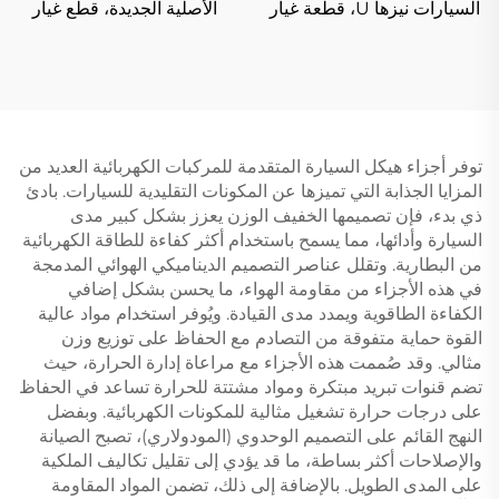
السيارات نيزها U، قطعة غيار
الأصلية الجديدة، قطع غيار
نيتا V PRO U PRO S GT
زيكر 001 007 X 7X من
AYA X N01 2022 2023
السوق الثانوية، إكسسوارات
2024
السيارات الكهربائية متوفرة
في المخزون
توفر أجزاء هيكل السيارة المتقدمة للمركبات الكهربائية العديد من
المزايا الجذابة التي تميزها عن المكونات التقليدية للسيارات. بادئ
ذي بدء، فإن تصميمها الخفيف الوزن يعزز بشكل كبير مدى
السيارة وأدائها، مما يسمح باستخدام أكثر كفاءة للطاقة الكهربائية
من البطارية. وتقلل عناصر التصميم الديناميكي الهوائي المدمجة
في هذه الأجزاء من مقاومة الهواء، ما يحسن بشكل إضافي
الكفاءة الطاقوية ويمدد مدى القيادة. ويُوفر استخدام مواد عالية
القوة حماية متفوقة من التصادم مع الحفاظ على توزيع وزن
مثالي. وقد صُممت هذه الأجزاء مع مراعاة إدارة الحرارة، حيث
تضم قنوات تبريد مبتكرة ومواد مشتتة للحرارة تساعد في الحفاظ
على درجات حرارة تشغيل مثالية للمكونات الكهربائية. وبفضل
النهج القائم على التصميم الوحدوي (المودولاري)، تصبح الصيانة
والإصلاحات أكثر بساطة، ما قد يؤدي إلى تقليل تكاليف الملكية
على المدى الطويل. بالإضافة إلى ذلك، تضمن المواد المقاومة