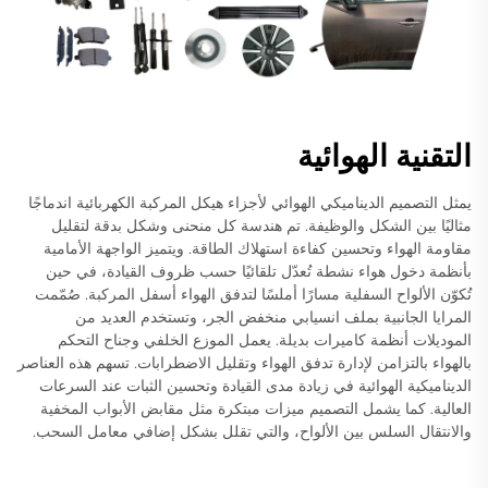
التقنية الهوائية
يمثل التصميم الديناميكي الهوائي لأجزاء هيكل المركبة الكهربائية اندماجًا
مثاليًا بين الشكل والوظيفة. تم هندسة كل منحنى وشكل بدقة لتقليل
مقاومة الهواء وتحسين كفاءة استهلاك الطاقة. ويتميز الواجهة الأمامية
بأنظمة دخول هواء نشطة تُعدّل تلقائيًا حسب ظروف القيادة، في حين
تُكوّن الألواح السفلية مسارًا أملسًا لتدفق الهواء أسفل المركبة. صُمّمت
المرايا الجانبية بملف انسيابي منخفض الجر، وتستخدم العديد من
الموديلات أنظمة كاميرات بديلة. يعمل الموزع الخلفي وجناح التحكم
بالهواء بالتزامن لإدارة تدفق الهواء وتقليل الاضطرابات. تسهم هذه العناصر
الديناميكية الهوائية في زيادة مدى القيادة وتحسين الثبات عند السرعات
العالية. كما يشمل التصميم ميزات مبتكرة مثل مقابض الأبواب المخفية
والانتقال السلس بين الألواح، والتي تقلل بشكل إضافي معامل السحب.