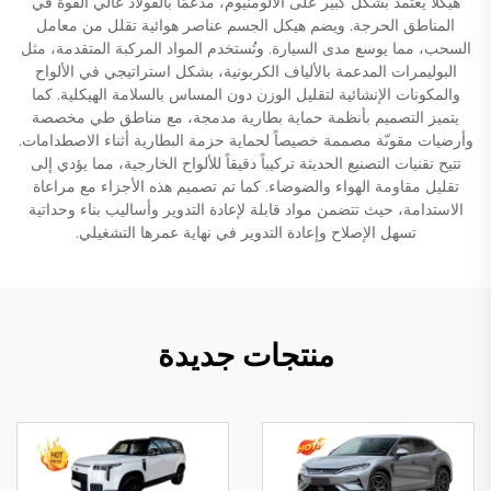
هيكلًا يعتمد بشكل كبير على الألومنيوم، مدعّمًا بالفولاذ عالي القوة في
المناطق الحرجة. ويضم هيكل الجسم عناصر هوائية تقلل من معامل
السحب، مما يوسع مدى السيارة. وتُستخدم المواد المركبة المتقدمة، مثل
البوليمرات المدعمة بالألياف الكربونية، بشكل استراتيجي في الألواح
والمكونات الإنشائية لتقليل الوزن دون المساس بالسلامة الهيكلية. كما
يتميز التصميم بأنظمة حماية بطارية مدمجة، مع مناطق طي مخصصة
وأرضيات مقوىّة مصممة خصيصاً لحماية حزمة البطارية أثناء الاصطدامات.
تتيح تقنيات التصنيع الحديثة تركيباً دقيقاً للألواح الخارجية، مما يؤدي إلى
تقليل مقاومة الهواء والضوضاء. كما تم تصميم هذه الأجزاء مع مراعاة
الاستدامة، حيث تتضمن مواد قابلة لإعادة التدوير وأساليب بناء وحداتية
تسهل الإصلاح وإعادة التدوير في نهاية عمرها التشغيلي.
منتجات جديدة