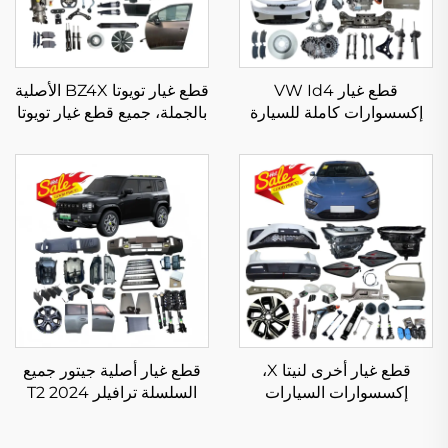
قطع غيار VW Id4
قطع غيار تويوتا BZ4X الأصلية
إكسسوارات كاملة للسيارة
بالجملة، جميع قطع غيار تويوتا
المصد المصباح الخلفي شبك
BZ4X، إكسسوارات المصد
التهوية المرشحات فرامل
الأمامي والمصابيح الأمامية،
السيارة لسيارة فولكس فاجن
قطع غيار تويوتا BZ4X
Id.4 X Crozz
قطع غيار أخرى لنيتا X،
قطع غيار أصلية جيتور جميع
إكسسوارات السيارات
السلسلة ترافيلر T2 2024
الكهربائية الصينية، قطع غيار
2025 إكسسوارات طقم
وإكسسوارات نيتا V X U S
جسم كامل Jetour T-2 قطع