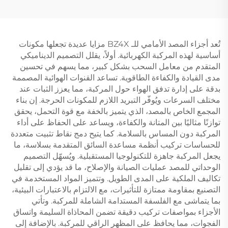
AYA، مجموعات الهيكل
غيار
الكاملة
تُعد أجزاء المصد الأمامي للـ BZ4X مزايا عديدة تجعلها مكونات
أساسية لهذه المركبة الكهربائية. أولاً، يقلل التصميم الديناميكي
المتقدم من معامل السحب بشكل كبير، مما يسهم في تحسين
مدى القيادة والكفاءة الطاقوية. تساعد القنوات الهوائية المصممة
بدقة على إدارة تدفق الهواء حول المركبة، مما يعزز الثبات عند
مختلف السرعات ويُوفّر التبريد اللازم للمكونات الحرجة. إن بناء
المجمع الخاص بالمصد، الذي يتميز بالخفة مع قوة التحمل، يحقق
توازنًا مثاليًا بين المتانة والكفاءة، ويساعد على الحفاظ على أداء
المركبة دون المساس بالسلامة. كما يتيح دمج نقاط تثبيت متعددة
للحساسات تركيب أنظمة مساعدة السائق المتقدمة بسلاسة، ما
يجعل المركبة جاهزة للتكنولوجيا المستقبلية. ويُسهّل التصميم
الوحداتي للمصد عمليات الصيانة والإصلاح، ما قد يؤدي إلى تقليل
تكاليف الملكية على المدى الطويل. وتتميز المواد المستخدمة في
التصنيع بمقاومة ممتازة للتأثيرات، مع الالتزام بالاعتبارات البيئية،
بما يتماشى مع الفلسفة المستدامة الشاملة للمركبة. وتأتي
الأجزاء بمواصفات تركيب دقيقة تضمن المحاذاة السليمة واتساق
الفجوات، مما يحافظ على المظهر الراقي للمركبة. بالإضافة إلى