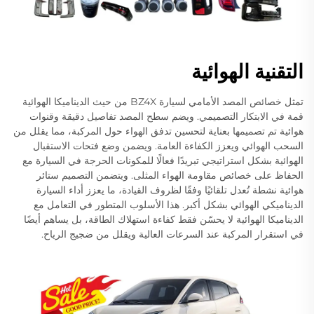
التقنية الهوائية
تمثل خصائص المصد الأمامي لسيارة BZ4X من حيث الديناميكا الهوائية
قمة في الابتكار التصميمي. ويضم سطح المصد تفاصيل دقيقة وقنوات
هوائية تم تصميمها بعناية لتحسين تدفق الهواء حول المركبة، مما يقلل من
السحب الهوائي ويعزز الكفاءة العامة. ويضمن وضع فتحات الاستقبال
الهوائية بشكل استراتيجي تبريدًا فعالًا للمكونات الحرجة في السيارة مع
الحفاظ على خصائص مقاومة الهواء المثلى. ويتضمن التصميم ستائر
هوائية نشطة تُعدل تلقائيًا وفقًا لظروف القيادة، ما يعزز أداء السيارة
الديناميكي الهوائي بشكل أكبر. هذا الأسلوب المتطور في التعامل مع
الديناميكا الهوائية لا يحسّن فقط كفاءة استهلاك الطاقة، بل يساهم أيضًا
في استقرار المركبة عند السرعات العالية ويقلل من ضجيج الرياح.